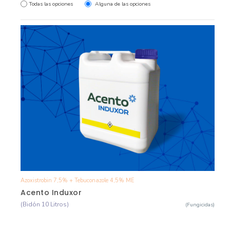
Todas las opciones
Alguna de las opciones
Azoxistrobin 7,5% + Tebuconazole 4,5% ME
Ver Detalle
Acento Induxor
(Bidón 10 Litros)
(Fungicidas)