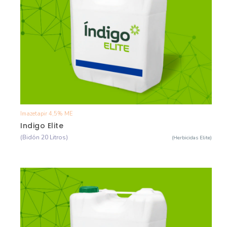
Imazetapir 4,5% ME
Ver Detalle
Indigo Elite
(Bidón 20 Litros)
(Herbicidas Elite)