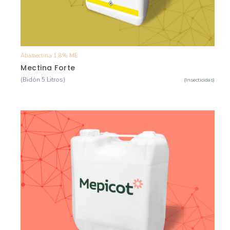
Abamectina 1,8% ME
Ver Detalle
Mectina Forte
(Bidón 5 Litros)
(Insecticidas)