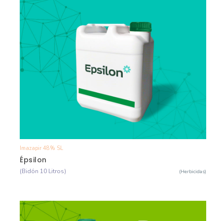
Imazapir 48% SL
Ver Detalle
Épsilon
(Bidón 10 Litros)
(Herbicidas)