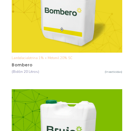
Lambdacialotrina 1% + Metomil 20% SC
Ver Detalle
Bombero
(Bidón 20 Litros)
(Insecticidas)