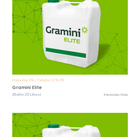
Haloxyfop 6% | Cletodim 12% ME
Ver Detalle
Gramini Elite
(Bidón 20 Litros)
(Herbicidas Elite)