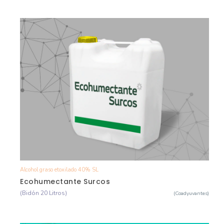
Alcohol graso etoxilado 40% SL
Ver Detalle
Ecohumectante Surcos
(Bidón 20 Litros)
(Coadyuvantes)