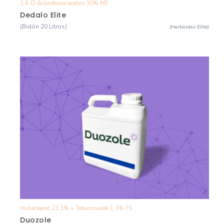
2,4-D diclorofenoxiacetico 30% ME
Ver Detalle
Dedalo Elite
(Bidón 20 Litros)
(Herbicidas Elite)
Imidacloprid 23,3% + Tebuconazole 1,3% FS
Ver Detalle
Duozole