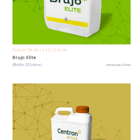
Picloram 5% Me + 2.4 D 15 % Me
Ver Detalle
Brujo Elite
(Bidón 20 Litros)
(Herbicidas Elite)