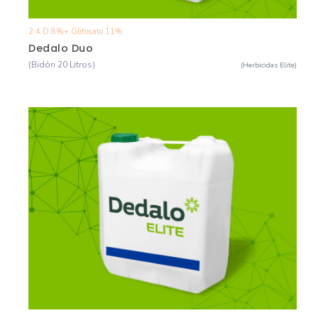
2.4 D 8%+ Glifosato 11%
Ver Detalle
Dedalo Duo
(Bidón 20 Litros)
(Herbicidas Elite)