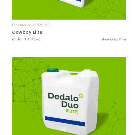
Dicamba Acido 20% ME
Ver Detalle
Cowboy Elite
(Bidón 10 Litros)
(Herbicidas Elite)