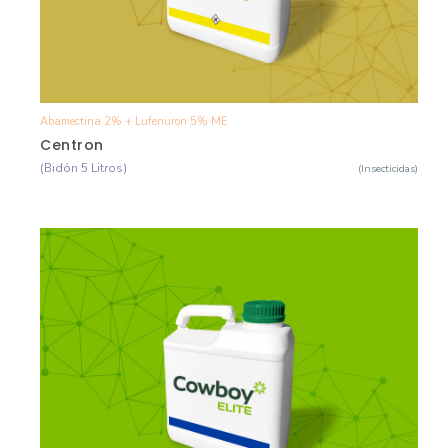
Abamectina 2% + Lufenuron 5% ME
Ver Detalle
Centron
(Bidón 5 Litros)
(Insecticidas)