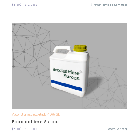
(Bidón 5 Litros)
(Tratamiento de Semillas)
Alcohol graso etoxilado 40% SL
Ver Detalle
Ecociadhiere Surcos
(Bidón 5 Litros)
(Coadyuvantes)