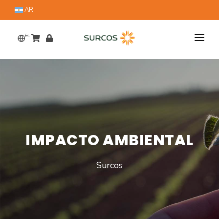
AR
Es
Home
Nosotros
Productos
Ensayos
IMPACTO AMBIENTAL
Innovación
Surcos
Inversores
Sustentabilidad