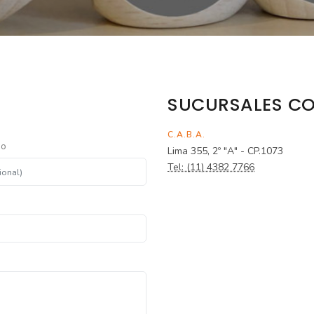
SUCURSALES CO
C.A.B.A.
no
Lima 355, 2º "A" - CP.1073
Tel: (11) 4382 7766